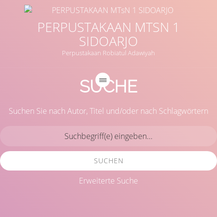
PERPUSTAKAAN MTSN 1
SIDOARJO
Perpustakaan Robiatul Adawiyah
SUCHE
Suchen Sie nach Autor, Titel und/oder nach Schlagwörtern
SUCHEN
Erweiterte Suche