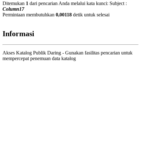
Ditemukan
1
dari pencarian Anda melalui kata kunci:
Subject :
Column17
Permintaan membutuhkan
0,00118
detik untuk selesai
Informasi
Akses Katalog Publik Daring - Gunakan fasilitas pencarian untuk
mempercepat penemuan data katalog
Judul
Pengarang
Subyek
ISBN/ISSN
Tipe Koleksi