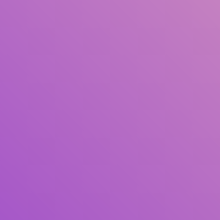
Judul
Pengarang
Subyek
ISBN/ISSN
Tipe Koleksi
Lokasi
GMD