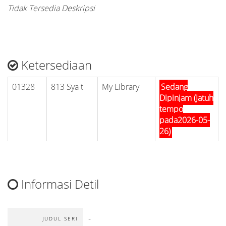
Tidak Tersedia Deskripsi
Ketersediaan
01328
813 Sya t
My Library
Sedang
Dipinjam (Jatuh
tempo
pada2026-05-
26)
Informasi Detil
-
JUDUL SERI