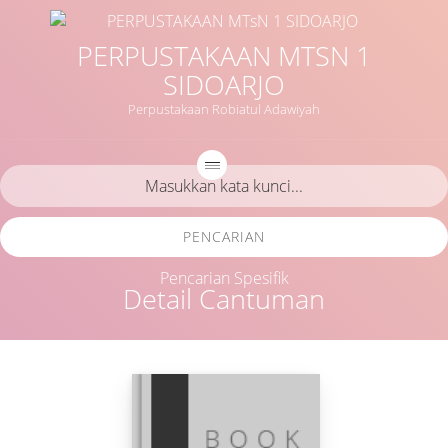
PERPUSTAKAAN MTSN 1
SIDOARJO
Perpustakaan Robiatul Adawiyah
PENCARIAN
Pencarian Spesifik
Detail Cantuman