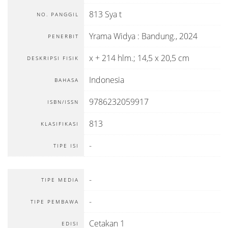
813 Sya t
NO. PANGGIL
Yrama Widya
:
Bandung
.,
2024
PENERBIT
x + 214 hlm.; 14,5 x 20,5 cm
DESKRIPSI FISIK
Indonesia
BAHASA
9786232059917
ISBN/ISSN
813
KLASIFIKASI
-
TIPE ISI
-
TIPE MEDIA
-
TIPE PEMBAWA
Cetakan 1
EDISI