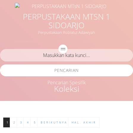
PERPUSTAKAAN MTSN 1
SIDOARJO
Perpustakaan Robiatul Adawiyah
PENCARIAN
Pencarian Spesifik
Koleksi
1
2
3
4
5
BERIKUTNYA
HAL. AKHIR