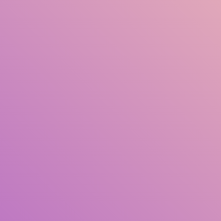
শিরোনাম
লেখক
বিষয় সমূহ
আইএসবিএন/আইএসএসএন
সংগ্রহের ধরন
অবস্থান
জিএমডি
সার্চ করুন