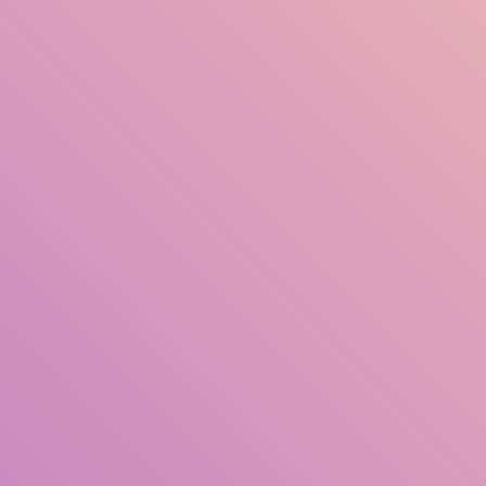
Judul
Pengarang
Subjek
ISBN/ISSN
Jenis Koleksi
Lokasi
GMD