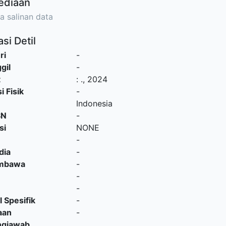
ediaan
a salinan data
si Detil
ri
-
gil
-
t
:
.,
2024
i Fisik
-
Indonesia
SN
-
si
NONE
-
dia
-
embawa
-
-
-
l Spesifik
-
aan
-
ngjawab