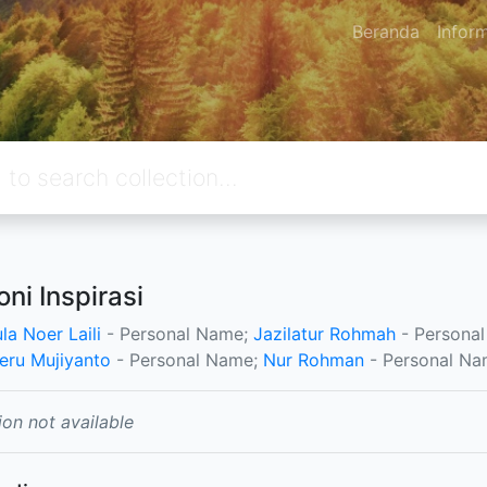
Beranda
Infor
ni Inspirasi
la Noer Laili
- Personal Name;
Jazilatur Rohmah
- Persona
eru Mujiyanto
- Personal Name;
Nur Rohman
- Personal N
ion not available