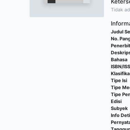
Keters
Tidak ad
Informa
Judul Se
No. Pang
Penerbi
Deskrips
Bahasa
ISBN/IS
Klasifika
Tipe Isi
Tipe Me
Tipe P
Edisi
Subyek
Info Deti
Pernyat
Tanggu