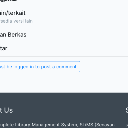
ain/terkait
sedia versi lain
an Berkas
tar
st be logged in to post a comment
t Us
mplete Library Management System, SLiMS (Senayan
s