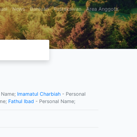
masi
News
Bantuan
Pustakawan
Area Anggota
l Name;
Imamatul Charbiah
- Personal
ame;
Fathul Ibad
- Personal Name;