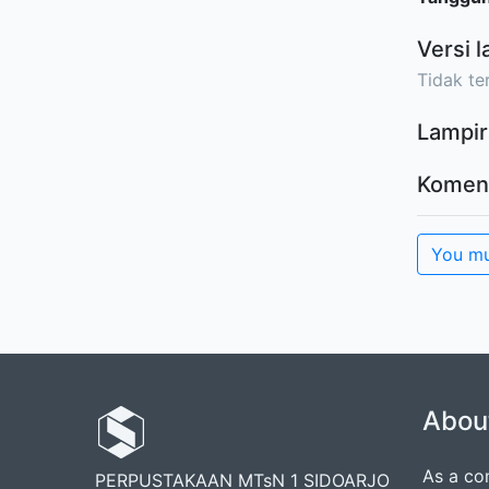
Versi l
Tidak ter
Lampir
Komen
You mu
Abou
As a co
PERPUSTAKAAN MTsN 1 SIDOARJO