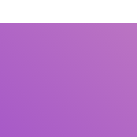
Judul
Pengarang
Subyek
ISBN/ISSN
Tipe Koleksi
Lokasi