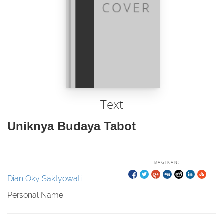
Text
Uniknya Budaya Tabot
BAGIKAN:
Dian Oky Saktyowati
-
Personal Name