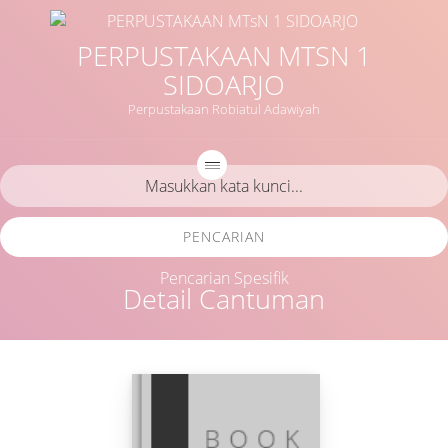
PERPUSTAKAAN MTSN 1
SIDOARJO
Perpustakaan Robiatul Adawiyah
PENCARIAN
Pencarian Spesifik
Detail Cantuman