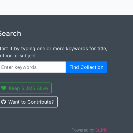
Search
tart it by typing one or more keywords for title,
uthor or subject
Find Collection
Keep SLiMS Alive
Want to Contribute?
Powered by
SLiMS