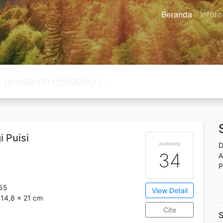
Beranda
Infor
i Puisi
availability
D
34
A
P
55
View Detail
 14,8 x 21 cm
Cite
S