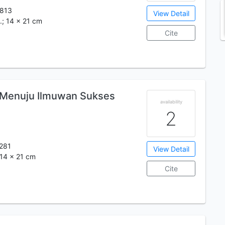
813
View Detail
m.; 14 x 21 cm
Cite
: Menuju Ilmuwan Sukses
availability
2
281
View Detail
 14 x 21 cm
Cite