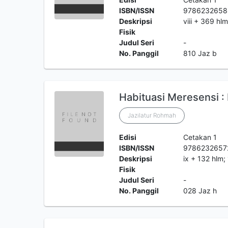
ISBN/ISSN
9786232658
Deskripsi
viii + 369 hl
Fisik
Judul Seri
-
No. Panggil
810 Jaz b
Habituasi Meresensi 
Jazilatur Rohmah
Edisi
Cetakan 1
ISBN/ISSN
9786232657
Deskripsi
ix + 132 hlm;
Fisik
Judul Seri
-
No. Panggil
028 Jaz h