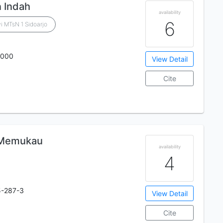
n Indah
availability
6
i MTsN 1 Sidoarjo
0000
View Detail
Cite
 Memukau
availability
4
1
5-287-3
View Detail
Cite