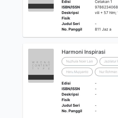
Edisi
Cetakan 1
ISBN/ISSN
978623406
Deskripsi
viii + 57 hlm
Fisik
Judul Seri
-
No. Panggil
811 Jaz a
Harmoni Inspirasi
Nuzhula Noer Laili
Jazilatu
Heru Mujiyanto
Nur Rohman
Edisi
-
ISBN/ISSN
-
Deskripsi
-
Fisik
Judul Seri
-
No. Panggil
-