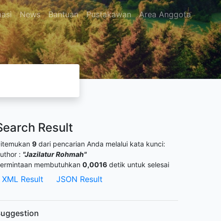
masi
News
Bantuan
Pustakawan
Area Anggota
Search Result
itemukan
9
dari pencarian Anda melalui kata kunci:
uthor :
"Jazilatur Rohmah"
ermintaan membutuhkan
0,0016
detik untuk selesai
XML Result
JSON Result
uggestion