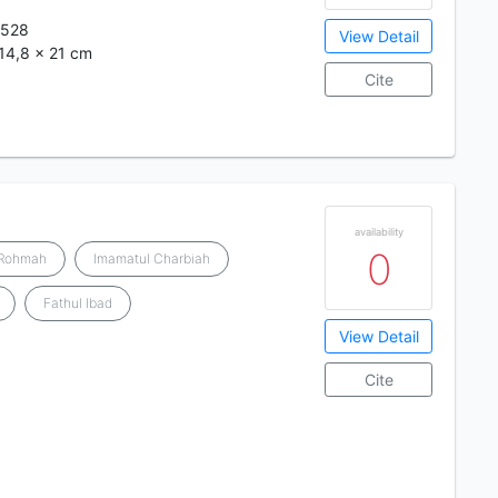
8528
View Detail
; 14,8 x 21 cm
Cite
availability
0
r Rohmah
Imamatul Charbiah
Fathul Ibad
View Detail
Cite