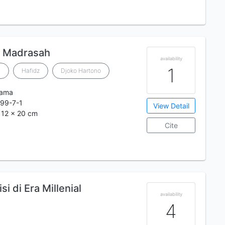
k Madrasah
availability
1
l
Hafidz
Djoko Hartono
tama
99-7-1
View Detail
; 12 x 20 cm
Cite
si di Era Millenial
availability
4