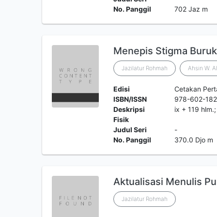
No. Panggil
702 Jaz m
Menepis Stigma Buru
Jazilatur Rohmah
Ahsin W. A
Edisi
Cetakan Per
ISBN/ISSN
978-602-182
Deskripsi
ix + 119 hlm.
Fisik
Judul Seri
-
No. Panggil
370.0 Djo m
Aktualisasi Menulis Pui
Jazilatur Rohmah