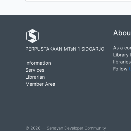
Abou
As a co
PERPUSTAKAAN MTsN 1 SIDOARJO
Library
librarie
Information
Follow
t
Services
Librarian
Member Area
© 2026 — Senayan Developer Community