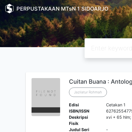
PERPUSTAKAAN MTsN 1 SIDOARJO
Cuitan Buana : Antolog
Jazilatur Rohmah
Edisi
Cetakan 1
ISBN/ISSN
6276255477
Deskripsi
xvi + 65 hlm;
Fisik
Judul Seri
-