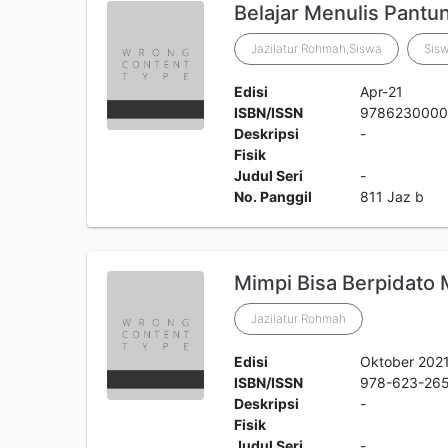
Belajar Menulis Pantu
Jazilatur Rohmah,Siswa
Sisw
Edisi
Apr-21
ISBN/ISSN
978623000
Deskripsi
-
Fisik
Judul Seri
-
No. Panggil
811 Jaz b
Mimpi Bisa Berpidato
Jazilatur Rohmah
Edisi
Oktober 202
ISBN/ISSN
978-623-26
Deskripsi
-
Fisik
Judul Seri
-