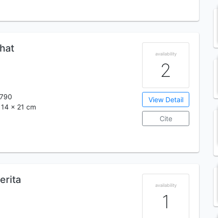
hat
availability
2
790
View Detail
; 14 x 21 cm
Cite
erita
availability
1