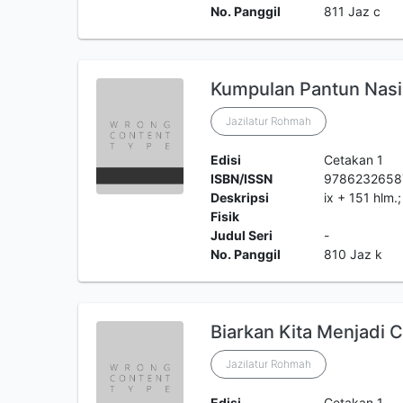
No. Panggil
811 Jaz c
Kumpulan Pantun Nasi
Jazilatur Rohmah
Edisi
Cetakan 1
ISBN/ISSN
9786232658
Deskripsi
ix + 151 hlm.
Fisik
Judul Seri
-
No. Panggil
810 Jaz k
Biarkan Kita Menjadi C
Jazilatur Rohmah
Edisi
Cetakan 1